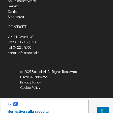
Soluzioni software
Servizi
Contatti
Assistenza
CONTATTI
Via F.lli Rosselli 3/3
31020 Villorba (TV)
tel:
0422 918736
email:
info@bettiol.eu
© 2021 Bettiol srl, All Rights Reserved
P. Iva 03917880266
Privacy Policy
Cookie Policy
Le tue preferenze relative alla privacy
Informativa sulla raccolta